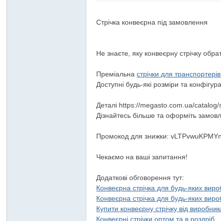
Стрічка конвеєрна під замовлення
Не знаєте, яку конвеєрну стрічку обра
Преміальна
стрічки для транспортерів
Доступні будь-які розміри та конфігура
Деталі https://megasto.com.ua/catalog/
Дізнайтесь більше та оформіть замов
Промокод для знижки: vLTPvwuKPM
Чекаємо на ваші запитання!
Додаткові обговорення тут:
Конвеєрна стрічка для будь-яких вир
Конвеєрна стрічка для будь-яких вир
Купити конвеєрну стрічку від виробник
Конвеєрні стрічки оптом та в роздріб