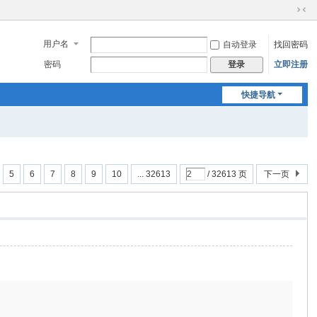
切
换
用户名
自动登录
找回密码
到
窄
密码
立即注册
登录
版
快捷导航
5
6
7
8
9
10
... 32613
/ 32613 页
下一页