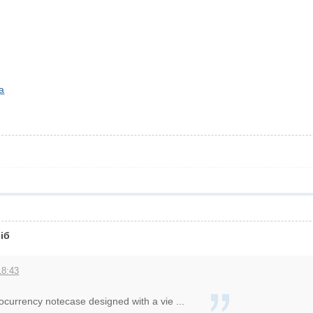
а
іб
18:43
ocurrency notecase designed with a vie ...