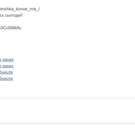
strichka_konve_rna_/
ь сьогодні!
Yn3Cc06MAc
и зараз
и зараз
обництв
обництв