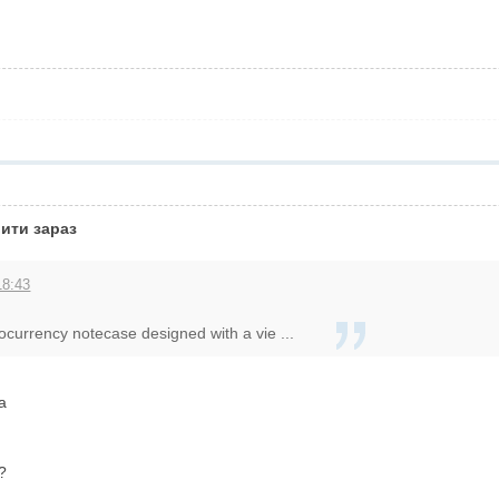
вити зараз
18:43
ocurrency notecase designed with a vie ...
а
?