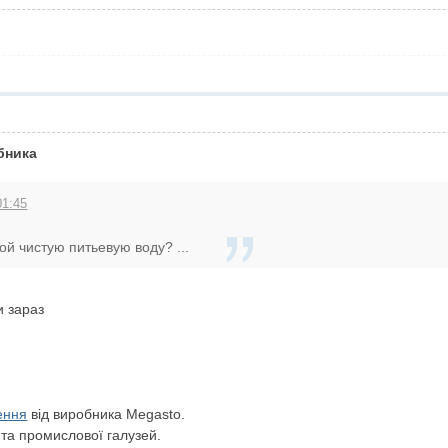
бника
01:45
ой чистую питьевую воду? ...
и зараз
ення
від виробника Megasto.
 та промислової галузей.