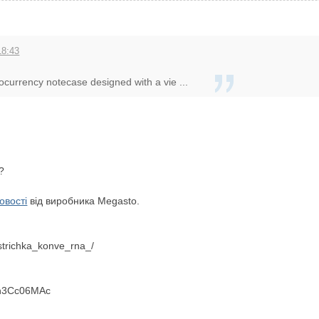
18:43
ocurrency notecase designed with a vie ...
?
овості
від виробника Megasto.
strichka_konve_rna_/
Yn3Cc06MAc