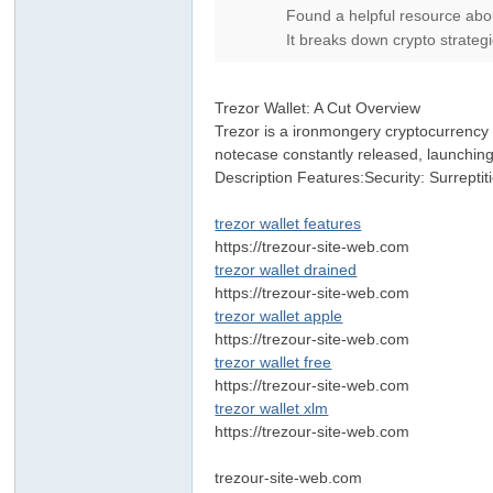
Found a helpful resource abou
It breaks down crypto strategie
Trezor Wallet: A Cut Overview
Trezor is a ironmongery cryptocurrency 
notecase constantly released, launching
Description Features:Security: Surreptit
trezor wallet features
https://trezour-site-web.com
trezor wallet drained
https://trezour-site-web.com
trezor wallet apple
https://trezour-site-web.com
trezor wallet free
https://trezour-site-web.com
trezor wallet xlm
https://trezour-site-web.com
trezour-site-web.com