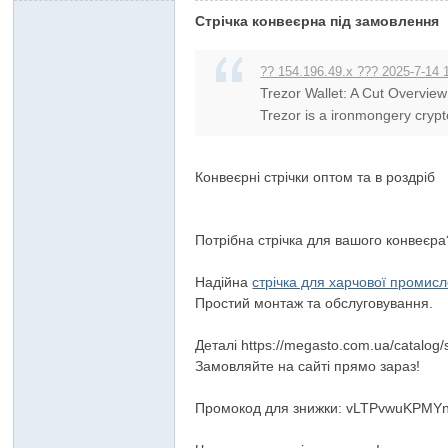
Стрічка конвеєрна під замовлення
?? 154.196.49.x ??? 2025-7-14 
Trezor Wallet: A Cut Overview
Trezor is a ironmongery crypt
Конвеєрні стрічки оптом та в роздріб
Потрібна стрічка для вашого конвеєра
Надійна
стрічка для харчової промисл
Простий монтаж та обслуговування.
Деталі https://megasto.com.ua/catalog/
Замовляйте на сайті прямо зараз!
Промокод для знижки: vLTPvwuKPM