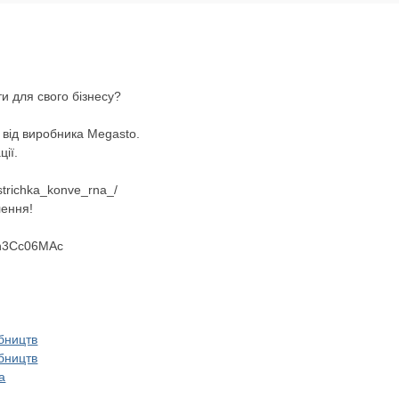
ти для свого бізнесу?
від виробника Megasto.
ції.
strichka_konve_rna_/
лення!
Yn3Cc06MAc
обництв
обництв
а