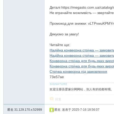
Деталі https://megasto.com.ua/catalog/
Не втрачайте можливість — звертайтес
Промокод для знижки: vLTPvwuKPM
Дякуємо за увагу!
Читайте ще:
Надійна конвеєрна стрічка — замовит
Надійна конвеєрна стрічка — замовит
Конвеєрна стрічка для будь-яких вир
Конвеєрна стрічка для будь-яких вир
Стрічка конвеєрна під замовлення
73e57ae
欢迎注册吾爱缘分网网站，别人有的咱都有哦。
回复
匿名
31.129.170.x:52999
匿名
发表于 2025-7-16 18:56:07