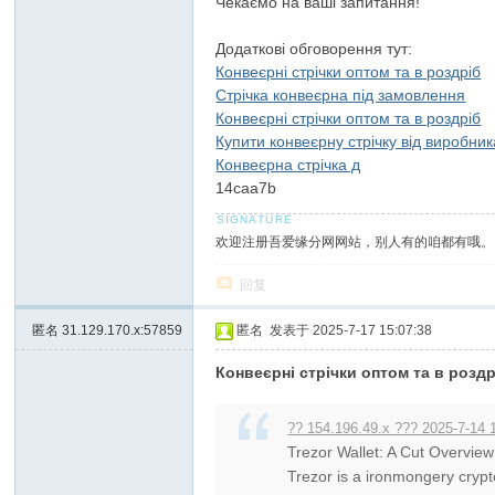
Чекаємо на ваші запитання!
Додаткові обговорення тут:
Конвеєрні стрічки оптом та в роздріб
Стрічка конвеєрна під замовлення
Конвеєрні стрічки оптом та в роздріб
Купити конвеєрну стрічку від виробник
Конвеєрна стрічка д
14caa7b
欢迎注册吾爱缘分网网站，别人有的咱都有哦。
回复
匿名
31.129.170.x:57859
匿名
发表于 2025-7-17 15:07:38
Конвеєрні стрічки оптом та в роздр
?? 154.196.49.x ??? 2025-7-14 
Trezor Wallet: A Cut Overview
Trezor is a ironmongery crypt