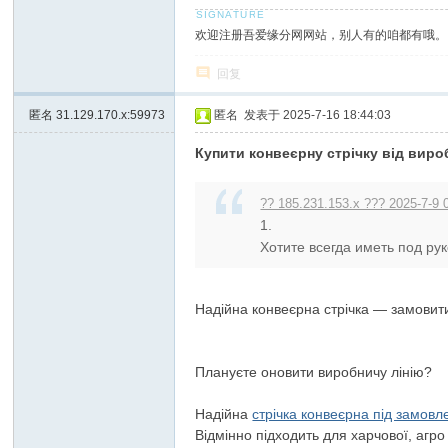
欢迎注册吾爱缘分网网站，别人有的咱都有哦。
回复
匿名
31.129.170.x:59973
匿名
发表于 2025-7-16 18:44:03
Купити конвеєрну стрічку від виро
?? 185.231.153.x ??? 2025-7-9 
1.
Хотите всегда иметь под рук
Надійна конвеєрна стрічка — замовит
Плануєте оновити виробничу лінію?
Надійна
стрічка конвеєрна під замовл
Відмінно підходить для харчової, агро