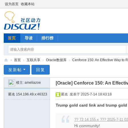
设为首页
收藏本站
首页
导读
排行榜
»
首页
›
互联共享
›
Oracle数据库
›
Cenforce 150: An Effective Way to Re
技
发新帖
回复
术
楼主:
ameliazoe
[Oracle]
Cenforce 150: An Effectiv
分
享
匿名
154.196.49.x:46323
匿名
发表于 2025-7-14 18:43:18
Trump gold card link and trump gold
?? 72.14.155.x ??? 2025-7-11 0
Hi community!