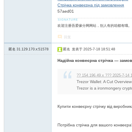
Стрічка конвеєрна під замовлення
57aed01
欢迎注册吾爱缘分网网站，别人有的咱都有哦。
回复
匿名
31.129.170.x:51578
匿名
发表于 2025-7-18 18:51:48
Надійна конвеєрна стрічка — замо
?? 154.196.49.x ??? 2025-7-14 
Trezor Wallet: A Cut Overview
Trezor is a ironmongery crypt
Купити конвеєрну стрічку від виробник
Потрібна стрічка для вашого конвеєра