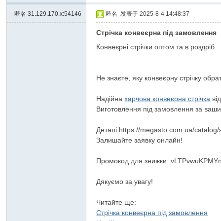
匿名
31.129.170.x:54146
匿名
发表于 2025-8-4 14:48:37
Стрічка конвеєрна під замовлення
Конвеєрні стрічки оптом та в роздріб
Не знаєте, яку конвеєрну стрічку обра
Надійна
харчова конвеєрна стрічка
від
Виготовлення під замовлення за ваш
Деталі https://megasto.com.ua/catalog/
Залишайте заявку онлайн!
Промокод для знижки: vLTPvwuKPM
Дякуємо за увагу!
Читайте ще:
Стрічка конвеєрна під замовлення