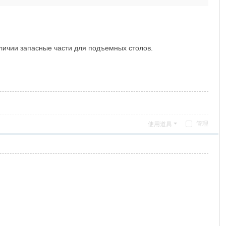
аличии запасные части для подъемных столов.
管理
使用道具