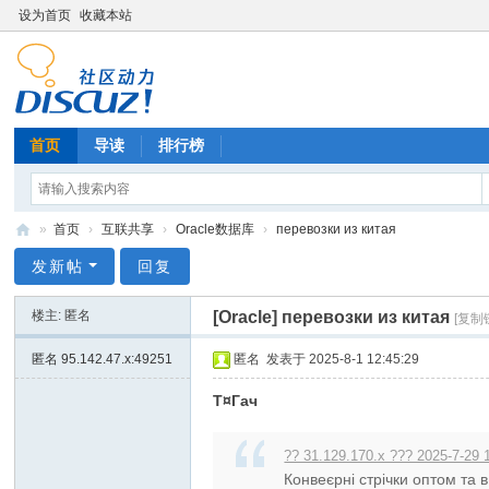
设为首页
收藏本站
首页
导读
排行榜
»
首页
›
互联共享
›
Oracle数据库
›
перевозки из китая
技
发新帖
回复
术
楼主: 匿名
[Oracle]
перевозки из китая
[复制
分
享
匿名
95.142.47.x:49251
匿名
发表于 2025-8-1 12:45:29
Т¤Гач
?? 31.129.170.x ??? 2025-7-29 
Конвеєрні стрічки оптом та в