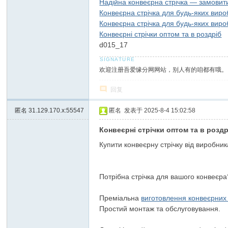
Надійна конвеєрна стрічка — замовит
Конвеєрна стрічка для будь-яких вир
Конвеєрна стрічка для будь-яких вир
Конвеєрні стрічки оптом та в роздріб
d015_17
欢迎注册吾爱缘分网网站，别人有的咱都有哦。
回复
匿名
31.129.170.x:55547
匿名
发表于 2025-8-4 15:02:58
Конвеєрні стрічки оптом та в роздр
Купити конвеєрну стрічку від виробник
Потрібна стрічка для вашого конвеєра
Преміальна
виготовлення конвеєрних 
Простий монтаж та обслуговування.