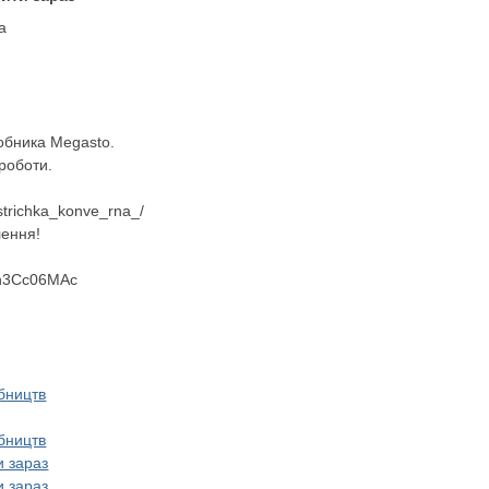
а
обника Megasto.
 роботи.
strichka_konve_rna_/
лення!
Yn3Cc06MAc
обництв
обництв
и зараз
и зараз