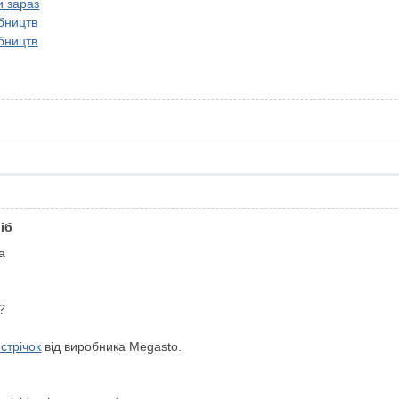
и зараз
обництв
обництв
іб
а
?
стрічок
від виробника Megasto.