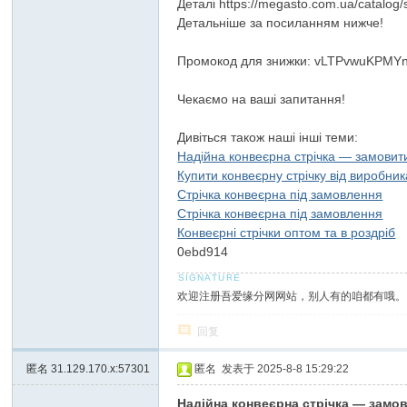
Деталі https://megasto.com.ua/catalog/
Детальніше за посиланням нижче!
Промокод для знижки: vLTPvwuKPM
Чекаємо на ваші запитання!
Дивіться також наші інші теми:
Надійна конвеєрна стрічка — замовит
Купити конвеєрну стрічку від виробник
Стрічка конвеєрна під замовлення
Стрічка конвеєрна під замовлення
Конвеєрні стрічки оптом та в роздріб
0ebd914
欢迎注册吾爱缘分网网站，别人有的咱都有哦。
回复
匿名
31.129.170.x:57301
匿名
发表于 2025-8-8 15:29:22
Надійна конвеєрна стрічка — замо