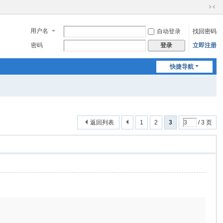
切
换
用户名
自动登录
找回密码
到
窄
密码
立即注册
登录
版
快捷导航
返回列表
1
2
3
/ 3 页