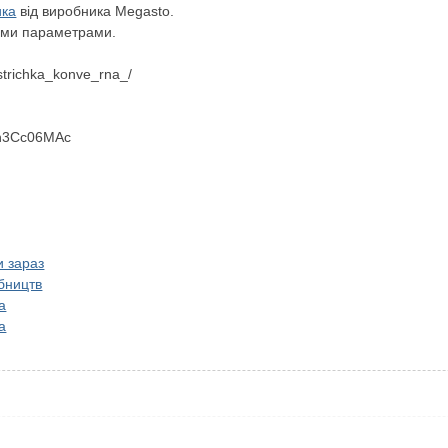
ика
від виробника Megasto.
ими параметрами.
strichka_konve_rna_/
Yn3Cc06MAc
и зараз
обництв
а
а