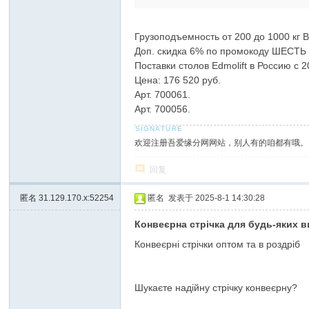
Грузоподъемность от 200 до 1000 кг 
Доп. скидка 6% по промокоду ШЕСТЬ 
Поставки столов Edmolift в Россию с
Цена: 176 520 руб.
Арт. 700061.
Арт. 700056.
欢迎注册吾爱缘分网网站，别人有的咱都有哦。
回复
匿名
31.129.170.x:52254
匿名
发表于 2025-8-1 14:30:28
Конвеєрна стрічка для будь-яких 
Конвеєрні стрічки оптом та в роздріб
Шукаєте надійну стрічку конвеєрну?