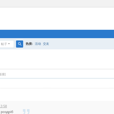
热搜:
活动
交友
帖子
搜
索
链接]
13:58
 роздріб