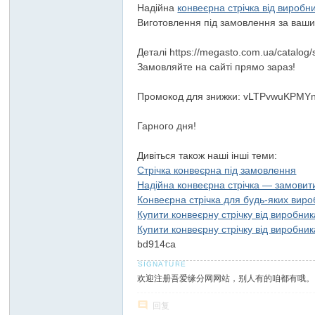
Надійна
конвеєрна стрічка від виробн
Виготовлення під замовлення за ваш
Деталі https://megasto.com.ua/catalog/
Замовляйте на сайті прямо зараз!
Промокод для знижки: vLTPvwuKPM
Гарного дня!
Дивіться також наші інші теми:
Стрічка конвеєрна під замовлення
Надійна конвеєрна стрічка — замовит
Конвеєрна стрічка для будь-яких вир
Купити конвеєрну стрічку від виробник
Купити конвеєрну стрічку від виробник
bd914ca
欢迎注册吾爱缘分网网站，别人有的咱都有哦。
回复