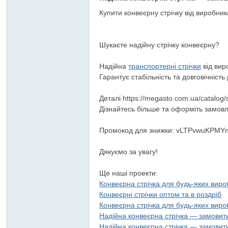
Купити конвеєрну стрічку від виробник
Шукаєте надійну стрічку конвеєрну?
Надійна
транспортерні стрічки
від вир
Гарантує стабільність та довговічність
Деталі https://megasto.com.ua/catalog/
Дізнайтесь більше та оформіть замов
Промокод для знижки: vLTPvwuKPM
Дякуємо за увагу!
Ще наші проекти:
Конвеєрна стрічка для будь-яких вир
Конвеєрні стрічки оптом та в роздріб
Конвеєрна стрічка для будь-яких вир
Надійна конвеєрна стрічка — замовит
Надійна конвеєрна стрічка — замовит