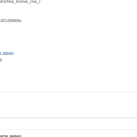
strichka_konve_rna_/
Yn3Cc06MAc
и зараз
а
вити зараз