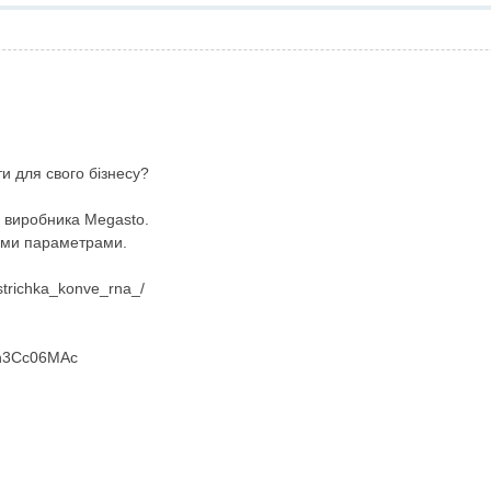
ти для свого бізнесу?
 виробника Megasto.
ими параметрами.
strichka_konve_rna_/
Yn3Cc06MAc