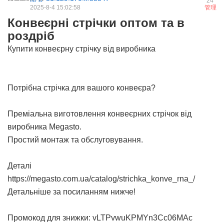
24
2025-8-4 15:02:58
管理
Конвеєрні стрічки оптом та в
роздріб
Купити конвеєрну стрічку від виробника
Потрібна стрічка для вашого конвеєра?
Преміальна
виготовлення конвеєрних стрічок
від
виробника Megasto.
Простий монтаж та обслуговування.
Деталі
https://megasto.com.ua/catalog/strichka_konve_rna_/
Детальніше за посиланням нижче!
Промокод для знижки: vLTPvwuKPMYn3Cc06MAc