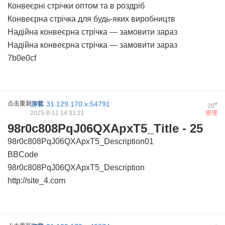
Конвеєрні стрічки оптом та в роздріб
Конвеєрна стрічка для будь-яких виробництв
Надійна конвеєрна стрічка — замовити зараз
Надійна конвеєрна стрічка — замовити зараз
7b0e0cf
点击重新加载
游客
31.129.170.x:54791
#
26
2025-8-11 14:31:21
管理
98r0c808PqJ06QXApxT5_Title - 25
98r0c808PqJ06QXApxT5_Description01
BBCode
98r0c808PqJ06QXApxT5_Description
http://site_4.com