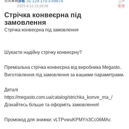
点击重新加载
游客
31.129.170.x:49874
#
27
2025-8-12 15:28:08
管理
Стрічка конвеєрна під
замовлення
Стрічка конвеєрна під замовлення
Шукаєте надійну стрічку конвеєрну?
Преміальна
стрічка конвеєрна
від виробника Megasto.
Виготовлення під замовлення за вашими параметрами.
Деталі
https://megasto.com.ua/catalog/strichka_konve_rna_/
Дізнайтесь більше та оформіть замовлення!
Промокод для знижки: vLTPvwuKPMYn3Cc06MAc