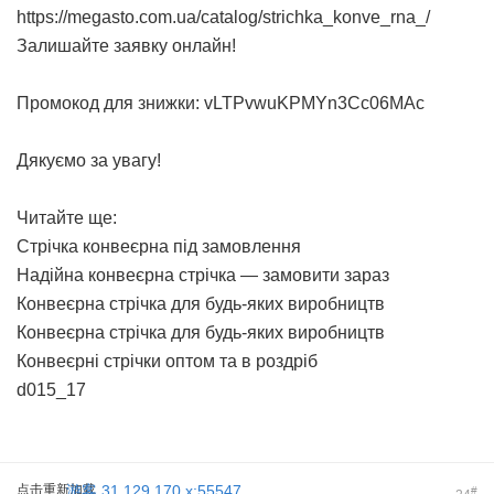
https://megasto.com.ua/catalog/strichka_konve_rna_/
Залишайте заявку онлайн!
Промокод для знижки: vLTPvwuKPMYn3Cc06MAc
Дякуємо за увагу!
Читайте ще:
Стрічка конвеєрна під замовлення
Надійна конвеєрна стрічка — замовити зараз
Конвеєрна стрічка для будь-яких виробництв
Конвеєрна стрічка для будь-яких виробництв
Конвеєрні стрічки оптом та в роздріб
d015_17
点击重新加载
游客
31.129.170.x:55547
#