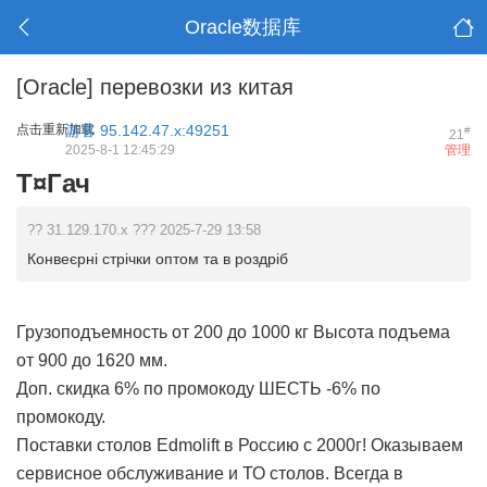
Oracle数据库
[Oracle]
перевозки из китая
点击重新加载
游客
95.142.47.x:49251
#
21
2025-8-1 12:45:29
管理
Т¤Гач
?? 31.129.170.x ??? 2025-7-29 13:58
Конвеєрні стрічки оптом та в роздріб
Грузоподъемность от 200 до 1000 кг Высота подъема
от 900 до 1620 мм.
Доп. скидка 6% по промокоду ШЕСТЬ -6% по
промокоду.
Поставки столов Edmolift в Россию с 2000г! Оказываем
сервисное обслуживание и ТО столов. Всегда в