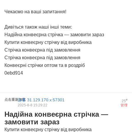
Чекаємо на ваші запитання!
Дивіться також наші інші теми:
Надійна конвеєрна стрічка — замовити зараз
Купити конвеєрну стрічку від виробника
Стрічка конвеєрна під замовлення
Стрічка конвеєрна під замовлення
Конвеєрні стрічки оптом та в роздріб
0ebd914
点击重新加载
游客
31.129.170.x:57301
#
25
2025-8-8 15:29:22
管理
Надійна конвеєрна стрічка —
замовити зараз
Купити конвеєрну стрічку від виробника