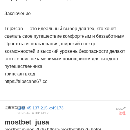
Заключение
TripScan — это идеальный выбор для тех, кто хочет
сделать свое путешествие комфортным и беззаботным.
Простота использования, широкий спектр
возможностей и высокий уровень безопасности делают
этот сервис незаменимым помощником для каждого
путешественника.
трипскан вход
https://tripscans67.cc
点击重新加载
游客
45.137.215.x:49173
#
4662
2026-4-14 08:39:17
管理
mostbet_jusa
mostbet mines 2026
https://mostbet89276.help/