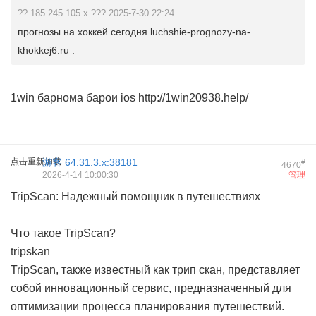
?? 185.245.105.x ??? 2025-7-30 22:24
прогнозы на хоккей сегодня luchshie-prognozy-na-
khokkej6.ru .
1win барнома барои ios
http://1win20938.help/
点击重新加载
游客
64.31.3.x:38181
#
4670
2026-4-14 10:00:30
管理
TripScan: Надежный помощник в путешествиях
Что такое TripScan?
tripskan
TripScan, также известный как трип скан, представляет
собой инновационный сервис, предназначенный для
оптимизации процесса планирования путешествий.