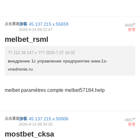
点击重新加载
游客
45.137.215.x:55659
#
4666
2026-4-14 09:22:47
管理
melbet_rsml
?? 212.34.147.x ??? 2025-7-27 16:02
внедрение 1с управление предприятие www.1s-
vnedrenie.ru .
melbet paramètres compte
melbet57184.help
点击重新加载
游客
45.137.215.x:50006
#
4667
2026-4-14 09:34:26
管理
mostbet_cksa