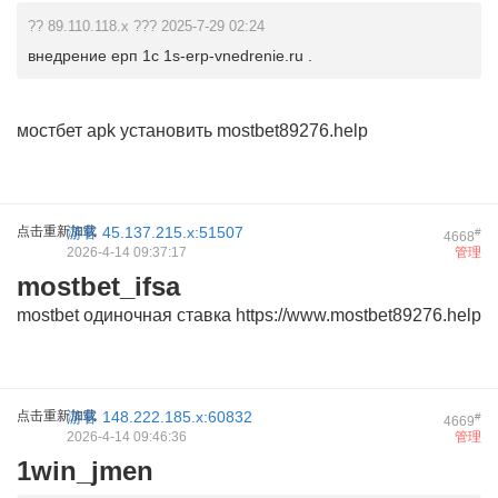
?? 89.110.118.x ??? 2025-7-29 02:24
внедрение ерп 1с 1s-erp-vnedrenie.ru .
мостбет apk установить
mostbet89276.help
点击重新加载
游客
45.137.215.x:51507
#
4668
2026-4-14 09:37:17
管理
mostbet_ifsa
mostbet одиночная ставка
https://www.mostbet89276.help
点击重新加载
游客
148.222.185.x:60832
#
4669
2026-4-14 09:46:36
管理
1win_jmen