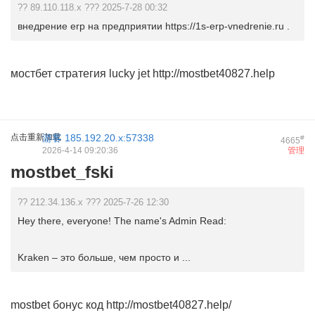
?? 89.110.118.x ??? 2025-7-28 00:32
внедрение erp на предприятии https://1s-erp-vnedrenie.ru .
мостбет стратегия lucky jet
http://mostbet40827.help
点击重新加载
游客
185.192.20.x:57338
#
4665
2026-4-14 09:20:36
管理
mostbet_fski
?? 212.34.136.x ??? 2025-7-26 12:30
Hey there, everyone! The name's Admin Read:
Kraken – это больше, чем просто и ...
mostbet бонус код
http://mostbet40827.help/