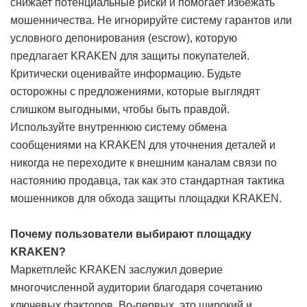
снижает потенциальные риски и помогает избежать
мошенничества. Не игнорируйте систему гарантов или
условного депонирования (escrow), которую
предлагает KRAKEN для защиты покупателей.
Критически оценивайте информацию. Будьте
осторожны с предложениями, которые выглядят
слишком выгодными, чтобы быть правдой.
Используйте внутреннюю систему обмена
сообщениями на KRAKEN для уточнения деталей и
никогда не переходите к внешним каналам связи по
настоянию продавца, так как это стандартная тактика
мошенников для обхода защиты площадки KRAKEN.
Почему пользователи выбирают площадку
KRAKEN?
Маркетплейс KRAKEN заслужил доверие
многочисленной аудитории благодаря сочетанию
ключевых факторов. Во-первых, это широкий и