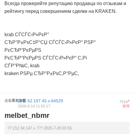
Всегда проверяйте репутацию продавца по отзывам и
рейтингу перед совершением сделки на KRAKEN.
krab СЃСЃС‹Р»РєР°
СЂР°Р±РѕС‡Р°СЏ СЃСЃС‹Р»РєР° РЅР°
РєСЂР°РєРµРЅ
РєСЂР°РєРµРЅ СЃСЃС‹Р»РєР° С‚Рі
СЃР°Р№С‚ krab
kraken РЅРµ СЂР°Р±РѕС‚Р°РµС‚
点击重新加载
游客
62.197.45.x:64529
#
7534
2026-5-14 11:52:17
管理
melbet_nbmr
?? 212.34.147.x ??? 2025-7-28 03:55