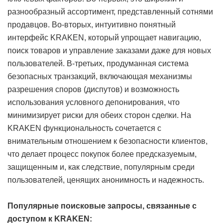
разнообразный ассортимент, представленный сотнями
продавцов. Во-вторых, интуитивно понятный
интерфейс KRAKEN, который упрощает навигацию,
поиск товаров и управление заказами даже для новых
пользователей. В-третьих, продуманная система
безопасных транзакций, включающая механизмы
разрешения споров (диспутов) и возможность
использования условного депонирования, что
минимизирует риски для обеих сторон сделки. На
KRAKEN функциональность сочетается с
внимательным отношением к безопасности клиентов,
что делает процесс покупок более предсказуемым,
защищенным и, как следствие, популярным среди
пользователей, ценящих анонимность и надежность.
Популярные поисковые запросы, связанные с
доступом к KRAKEN: