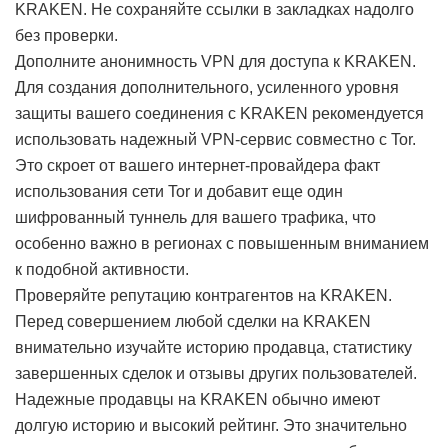
KRAKEN. Не сохраняйте ссылки в закладках надолго
без проверки.
Дополните анонимность VPN для доступа к KRAKEN.
Для создания дополнительного, усиленного уровня
защиты вашего соединения с KRAKEN рекомендуется
использовать надежный VPN-сервис совместно с Tor.
Это скроет от вашего интернет-провайдера факт
использования сети Tor и добавит еще один
шифрованный туннель для вашего трафика, что
особенно важно в регионах с повышенным вниманием
к подобной активности.
Проверяйте репутацию контрагентов на KRAKEN.
Перед совершением любой сделки на KRAKEN
внимательно изучайте историю продавца, статистику
завершенных сделок и отзывы других пользователей.
Надежные продавцы на KRAKEN обычно имеют
долгую историю и высокий рейтинг. Это значительно