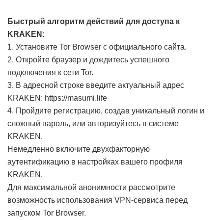
Быстрый алгоритм действий для доступа к
KRAKEN:
1. Установите Tor Browser с официального сайта.
2. Откройте браузер и дождитесь успешного
подключения к сети Tor.
3. В адресной строке введите актуальный адрес
KRAKEN: https://masumi.life
4. Пройдите регистрацию, создав уникальный логин и
сложный пароль, или авторизуйтесь в системе
KRAKEN.
Немедленно включите двухфакторную
аутентификацию в настройках вашего профиля
KRAKEN.
Для максимальной анонимности рассмотрите
возможность использования VPN-сервиса перед
запуском Tor Browser.