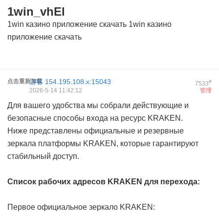
1win_vhEl
1win казино приложение скачать
1win казино
приложение скачать
点击重新加载
游客
154.195.108.x:15043
#
7533
2026-5-14 11:42:12
管理
Для вашего удобства мы собрали действующие и
безопасные способы входа на ресурс KRAKEN.
Ниже представлены официальные и резервные
зеркала платформы KRAKEN, которые гарантируют
стабильный доступ.
Список рабочих адресов KRAKEN для перехода:
Первое официальное зеркало KRAKEN: