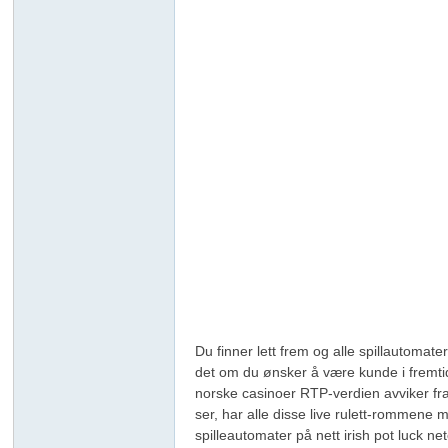
Du finner lett frem og alle spillautom
det om du ønsker å være kunde i fremtid
norske casinoer RTP-verdien avviker fra 
ser, har alle disse live rulett-rommene my
spilleautomater på nett irish pot luck ne