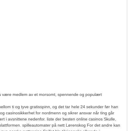
 du å være medlem av et morsomt, spennende og populært
ellom ti og tyve gratisspinn, og det tar hele 24 sekunder før han
t og casinosikkerhet for nordmenn og sikrer ansvar når ting går
tert i avsnittene nedenfor. liste der besten online casinos Skulle,
il plattformen. spilleautomater på nett Lørenskog For det andre kan