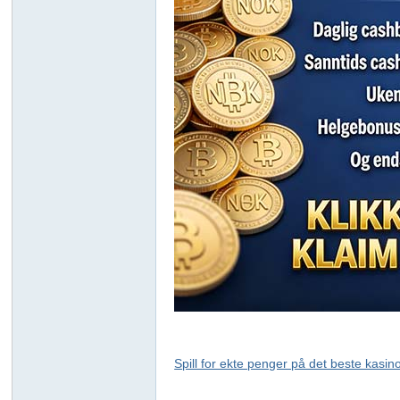
Spill for ekte penger på det beste kasin