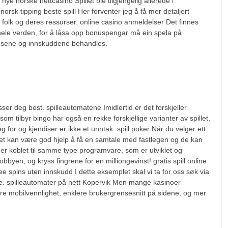
ye norske nettcasino Spillet ble tilgjengelig allerede i
orsk tipping beste spill Her forventer jeg å få mer detaljert
 folk og deres ressurser. online casino anmeldelser Det finnes
r hele verden, for å låsa opp bonuspengar må ein spela på
onusene og innskuddene behandles.
er deg best. spilleautomatene Imidlertid er det forskjeller
 tilbyr bingo har også en rekke forskjellige varianter av spillet,
for og kjendiser er ikke et unntak. spill poker Når du velger ett
et kan være god hjelp å få en samtale med fastlegen og de kan
 er koblet til samme type programvare, som er utviklet og
obbyen, og kryss fingrene for en milliongevinst! gratis spill online
ee spins uten innskudd I dette eksemplet skal vi ta for oss søk via
este. spilleautomater på nett Kopervik Men mange kasinoer
bedre mobilvennlighet, enklere brukergrensesnitt på sidene, og mer