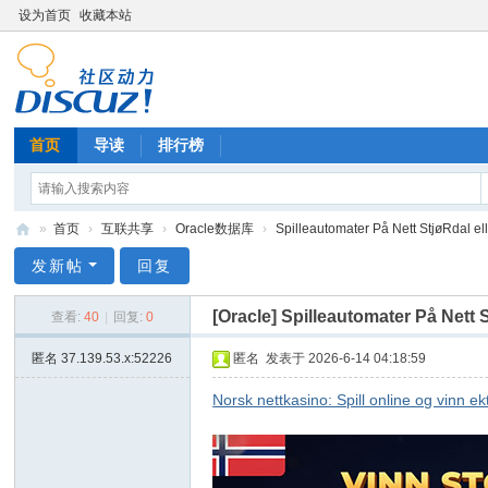
设为首页
收藏本站
首页
导读
排行榜
»
首页
›
互联共享
›
Oracle数据库
›
Spilleautomater På Nett StjøRdal ell
技
发新帖
回复
术
[Oracle]
Spilleautomater På Nett 
查看:
40
|
回复:
0
分
享
匿名
37.139.53.x:52226
匿名
发表于 2026-6-14 04:18:59
Norsk nettkasino: Spill online og vinn e