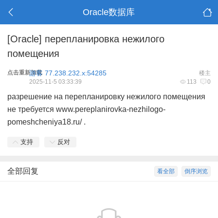
Oracle数据库
[Oracle]
перепланировка нежилого
помещения
点击重新加载
游客
77.238.232.x:54285
楼主
2025-11-5 03:33:39
113
0
разрешение на перепланировку нежилого помещения
не требуется
www.pereplanirovka-nezhilogo-
pomeshcheniya18.ru/
.
支持
反对
全部回复
看全部
倒序浏览