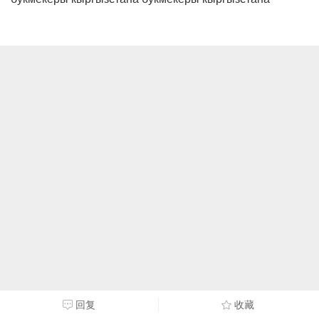
回复
收藏