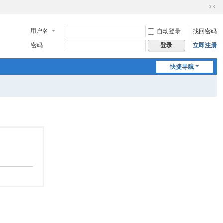
切
换
用户名
自动登录
找回密码
到
窄
密码
立即注册
登录
版
快捷导航