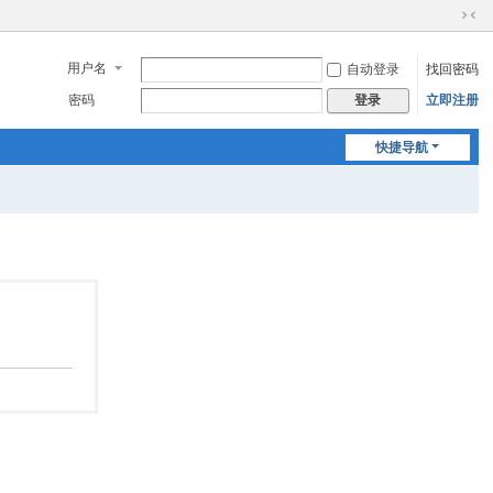
切
换
用户名
自动登录
找回密码
到
窄
密码
立即注册
登录
版
快捷导航