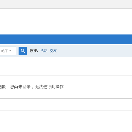
热搜:
活动
交友
帖子
搜
索
抱歉，您尚未登录，无法进行此操作