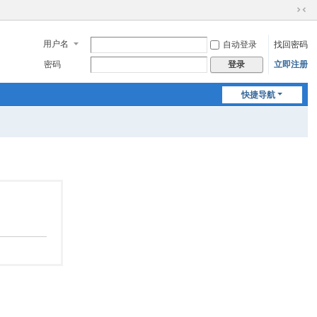
切
换
用户名
自动登录
找回密码
到
窄
密码
立即注册
登录
版
快捷导航