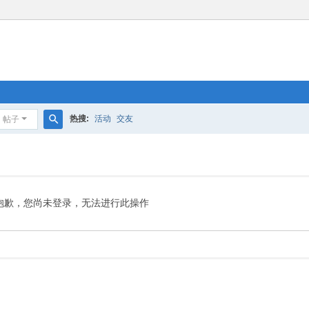
热搜:
活动
交友
帖子
搜
索
抱歉，您尚未登录，无法进行此操作