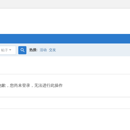
热搜:
活动
交友
帖子
搜
索
抱歉，您尚未登录，无法进行此操作