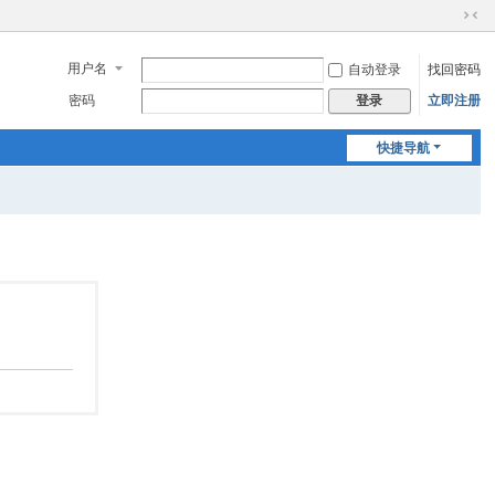
切
换
用户名
自动登录
找回密码
到
窄
密码
立即注册
登录
版
快捷导航