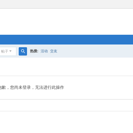
热搜:
活动
交友
帖子
搜
索
抱歉，您尚未登录，无法进行此操作