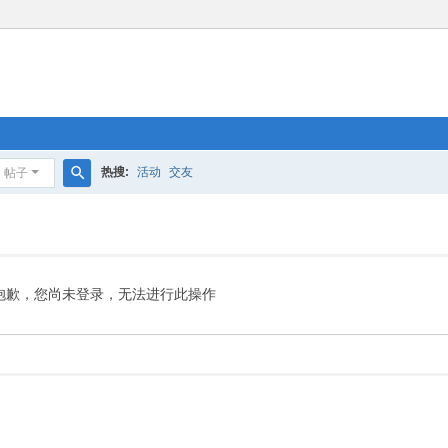
热搜:
活动
交友
帖子
搜
索
抱歉，您尚未登录，无法进行此操作