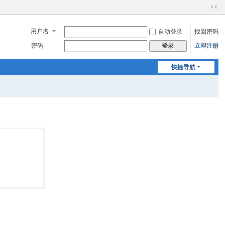
切
换
用户名
自动登录
找回密码
到
窄
密码
立即注册
登录
版
快捷导航