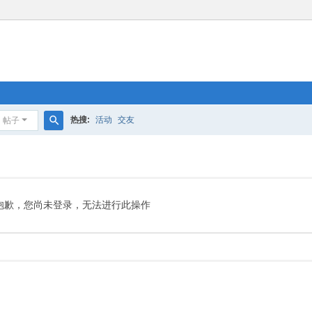
热搜:
活动
交友
帖子
搜
索
抱歉，您尚未登录，无法进行此操作