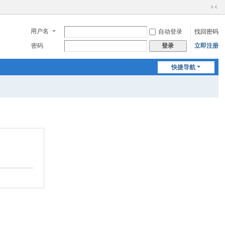
切
换
用户名
自动登录
找回密码
到
窄
密码
立即注册
登录
版
快捷导航