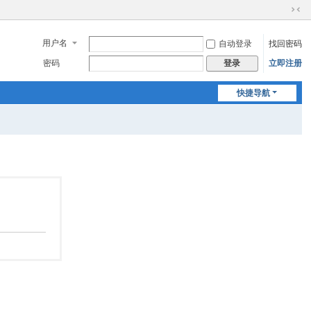
切
换
用户名
自动登录
找回密码
到
窄
密码
立即注册
登录
版
快捷导航