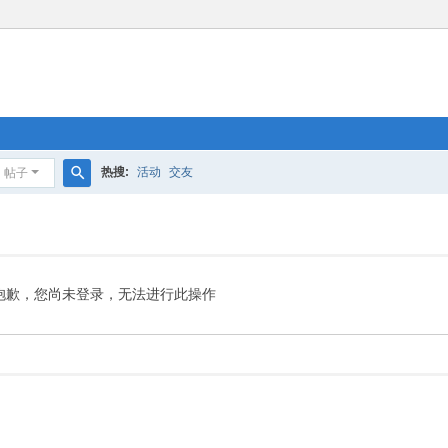
热搜:
活动
交友
帖子
搜
索
抱歉，您尚未登录，无法进行此操作