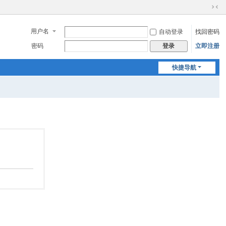
切
换
用户名
自动登录
找回密码
到
窄
密码
立即注册
登录
版
快捷导航