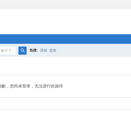
热搜:
活动
交友
帖子
搜
索
抱歉，您尚未登录，无法进行此操作