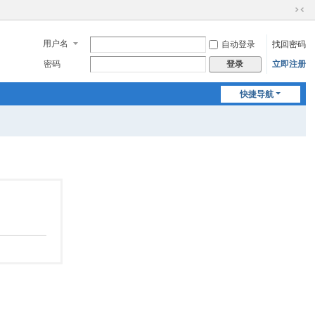
切
换
用户名
自动登录
找回密码
到
窄
密码
立即注册
登录
版
快捷导航