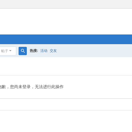
热搜:
活动
交友
帖子
搜
索
抱歉，您尚未登录，无法进行此操作