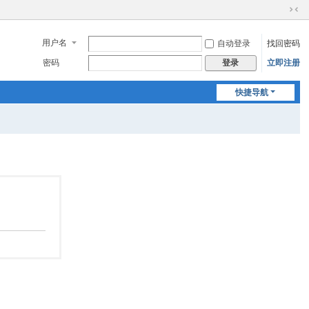
切
换
用户名
自动登录
找回密码
到
窄
密码
立即注册
登录
版
快捷导航