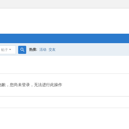
热搜:
活动
交友
帖子
搜
索
抱歉，您尚未登录，无法进行此操作