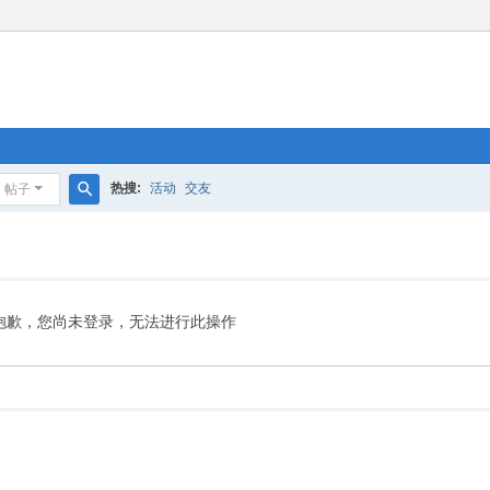
热搜:
活动
交友
帖子
搜
索
抱歉，您尚未登录，无法进行此操作