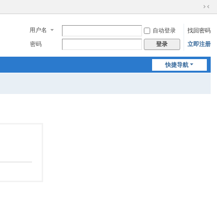
切
换
用户名
自动登录
找回密码
到
窄
密码
立即注册
登录
版
快捷导航