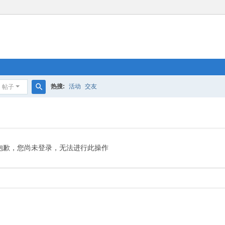
热搜:
活动
交友
帖子
搜
索
抱歉，您尚未登录，无法进行此操作