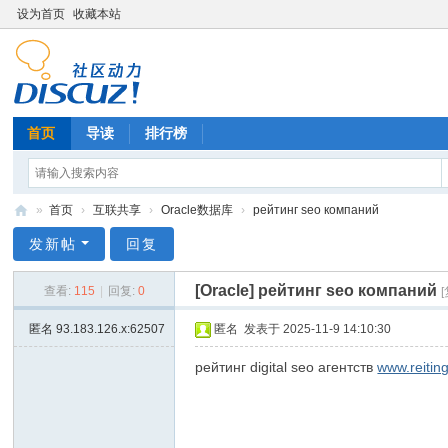
设为首页
收藏本站
首页
导读
排行榜
»
首页
›
互联共享
›
Oracle数据库
›
рейтинг seo компаний
技
发新帖
回复
术
[Oracle]
рейтинг seo компаний
查看:
115
|
回复:
0
分
享
匿名
93.183.126.x:62507
匿名
发表于 2025-11-9 14:10:30
рейтинг digital seo агентств
www.reitin