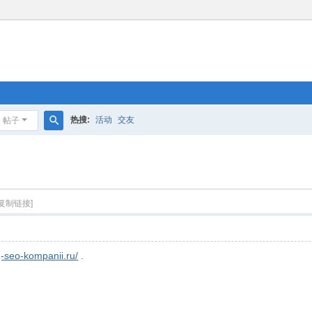
热搜:
活动
交友
帖子
搜
索
[复制链接]
g-seo-kompanii.ru/
.